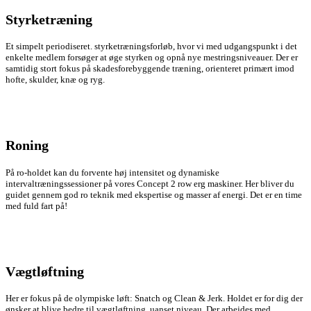
Styrketræning
Et simpelt periodiseret. styrketræningsforløb, hvor vi med udgangspunkt i det
enkelte medlem forsøger at øge styrken og opnå nye mestringsniveauer. Der er
samtidig stort fokus på skadesforebyggende træning, orienteret primært imod
hofte, skulder, knæ og ryg.
Roning
På ro-holdet kan du forvente høj intensitet og dynamiske
intervaltræningssessioner på vores Concept 2 row erg maskiner. Her bliver du
guidet gennem god ro teknik med ekspertise og masser af energi. Det er en time
med fuld fart på!
Vægtløftning
Her er fokus på de olympiske løft: Snatch og Clean & Jerk. Holdet er for dig der
ønsker at blive bedre til vægtløftning, uanset niveau. Der arbejdes med