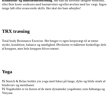
Konditions- og udholdenhedstræning
. Her kan du forvente længere workouts,
eller flere korte workouts med basisøvelser og/eller øvelser med lav vægt. Ingen
tunge løft eller avancerede skills. Her skal der bare arbejdes!
TRX træning
Total body Resistance Exercise. Her bruger vi egen kropsvægt til at træne
styrke, kondition, balance og smidighed. Øvelserne er målrettet forskellige dele
af kroppen, men hele kroppen bliver trænet.
Yoga
På Stretch & Relax holdet yin yoga med fokus på lange, dybe og blide stræk af
bindevæv og meridianer.
På Yogaholdet er en fusion af de mere dynamiske yogafomer, som Ashtanga og
Vinyasa.