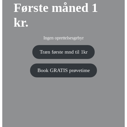
Første måned 1
kr.
Ingen oprettelsesgebyr
Træn første mnd til 1kr
Book GRATIS prøvetime