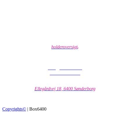
Åbningstider
Åbent alle dage 04.00 til 23.00 (med nøglemedlemsskab) Se
holderoversigt
.
Kontakt os
mail@box6400.dk
+45 51 90 07 32
Adresse
Ellegårdvej 18, 6400 Sønderborg
Copyrights©
| Box6400